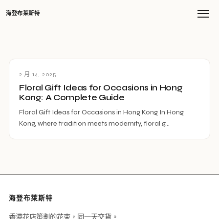
海登布萊斯特
2 月 14, 2025
Floral Gift Ideas for Occasions in Hong
Kong: A Complete Guide
Floral Gift Ideas for Occasions in Hong Kong In Hong
Kong, where tradition meets modernity, floral g…
海登布萊斯特
香港花店策劃的花束，同一天交貨。