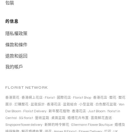
包裝
的信息
隱私權政策
條款和條件
退款和返回
我的帳戶
FLORIST NETWORK
香港買花
·
香港網上花店
·
Florist
·
國際花店
·
Florist Shop
·
香港花店
·
蘭花
·
蘭花
展示
·
訂購蘭花
·
盆栽設計
·
香港花店
·
盆栽組合
·
小型盆栽
·
白色蘭花盆栽
·
Van
Der Bloom
·
Florist Delivery
·
新年蘭花植物
·
香港花店
·
Just Bloom
·
florist in
Central
·
SG florist
·
藝術盆栽
·
桌面盆栽
·
婚禮花卉布置
·
雲南鮮花直送
·
Singapore flower delivery
·
新鮮的時令鮮花
·
Ellermann Flower Boutique
·
婚禮及
接待裝飾
·
鮮花婚禮布置
·
送花
·
Agnes B Florist
·
Flower Delivery
·
訂花
·
UK