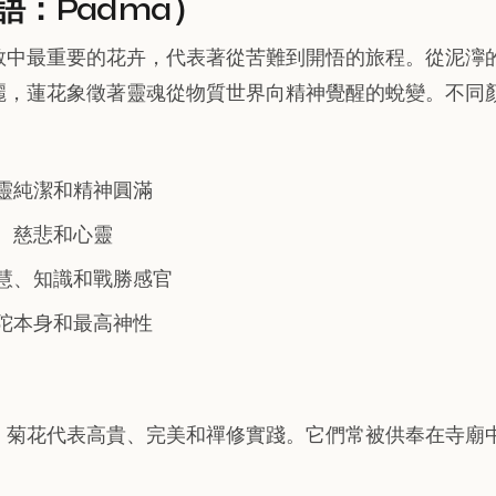
語：Padma）
教中最重要的花卉，代表著從苦難到開悟的旅程。從泥濘
麗，蓮花象徵著靈魂從物質世界向精神覺醒的蛻變。不同
靈純潔和精神圓滿
、慈悲和心靈
慧、知識和戰勝感官
陀本身和最高神性
，菊花代表高貴、完美和禪修實踐。它們常被供奉在寺廟