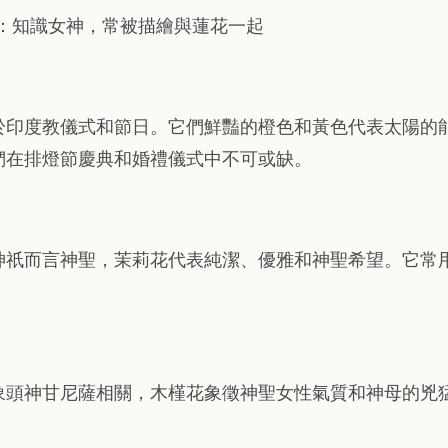
：知識女神，常被描繪與蓮花一起
於印度教儀式和節日。它們鮮豔的橙色和黃色代表太陽的
們在排燈節慶典和婚禮儀式中不可或缺。
神祇而言神聖，茉莉花代表純潔、優雅和神聖希望。它常
象頭神甘尼薩相關，木槿花象徵神聖女性氣質和神母的兇