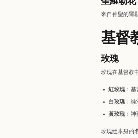
聖羅勒花
來自神聖的羅
基督
玫瑰
玫瑰在基督教
紅玫瑰
：基
白玫瑰
：純
黃玫瑰
：神
玫瑰經本身的