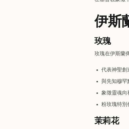
伊斯
玫瑰
玫瑰在伊斯蘭
代表神聖創
與先知穆罕
象徵靈魂向
粉玫瑰特別
茉莉花