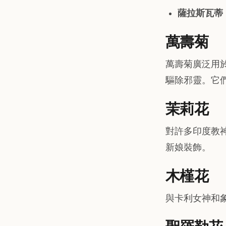
薩拉斯瓦蒂
萬壽菊
萬壽菊廣泛用
驅除邪靈。它
茉莉花
對許多印度教
新娘裝飾。
木槿花
與卡利女神和