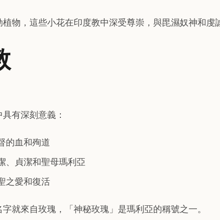
勒植物，這些小花在印度教中深受尊崇，與毘濕奴神和虔
教
中具有深刻意義：
督的血和殉道
潔、貞潔和聖母瑪利亞
聖之愛和復活
名字就來自玫瑰，「神秘玫瑰」是瑪利亞的稱號之一。