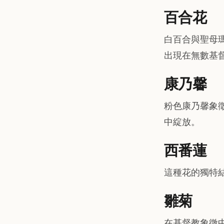
百合花
白百合與聖母
出現在無數基
康乃馨
粉色康乃馨象
中綻放。
西番蓮
這種花的獨特
雛菊
在基督教象徵