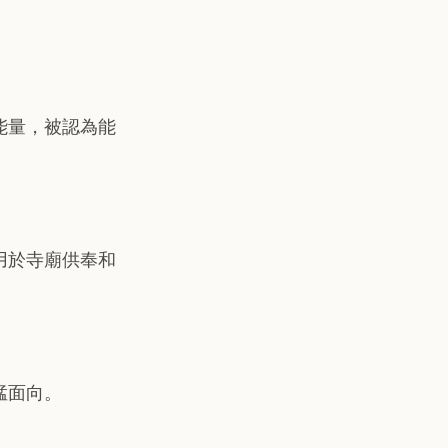
能量，被認為能
用於寺廟供奉和
猛面向。