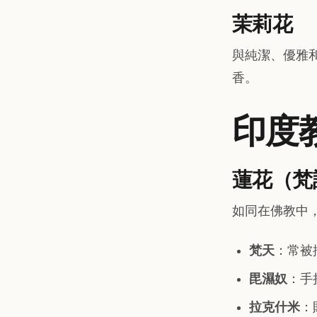
茉莉花
與純潔、優雅
香。
印度
蓮花（梵
如同在佛教中
梵天
：常被
毘濕奴
：手
拉克什米
：