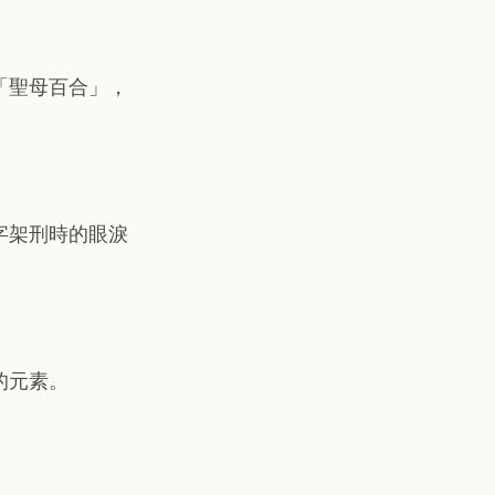
「聖母百合」，
字架刑時的眼淚
的元素。