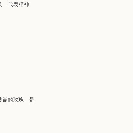
及，代表精神
沙崙的玫瑰」是