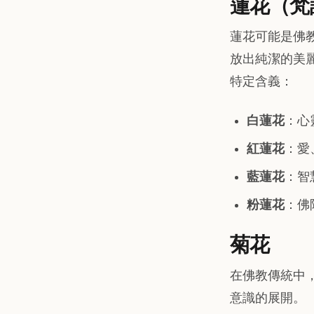
蓮花（梵
蓮花可能是佛
放出純潔的美
特定含義：
白蓮花
：心
紅蓮花
：愛
藍蓮花
：智
粉蓮花
：佛
菊花
在佛教傳統中
意識的展開。