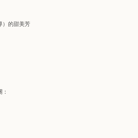
導）的甜美芳
關：