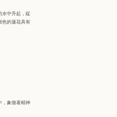
的水中升起，綻
顏色的蓮花具有
中，象徵著精神