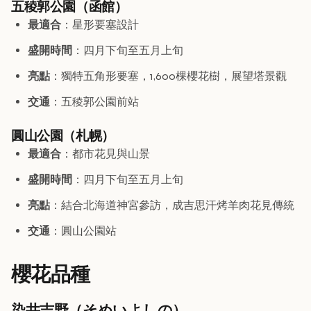
五稜郭公園（函館）
最適合
：星形要塞設計
盛開時間
：四月下旬至五月上旬
亮點
：獨特五角形要塞，1,600棵櫻花樹，展望塔景觀
交通
：五稜郭公園前站
圓山公園（札幌）
最適合
：都市花見與山景
盛開時間
：四月下旬至五月上旬
亮點
：結合北海道神宮參訪，成吉思汗烤羊肉花見傳統
交通
：圓山公園站
櫻花品種
染井吉野（そめいよしの）