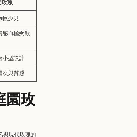
園玫瑰
命較少見
漫感而極受歡
合小型設計
層次與質感
 庭園玫
氣與現代玫瑰的