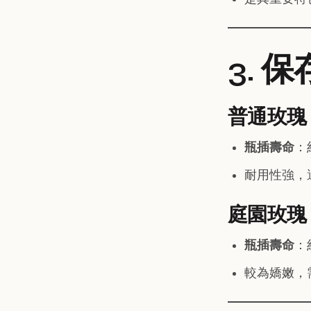
3. 
普通玫瑰
瓶插壽命
：
耐用性強，
庭園玫瑰
瓶插壽命
：
較為嬌嫩，