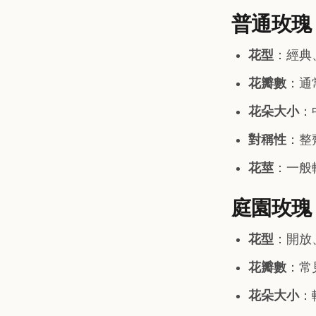
普通玫瑰
花型
：經典
花瓣數
：通常
花朵大小
：
對稱性
：整
花莖
：一般
庭園玫瑰
花型
：開放
花瓣數
：常見
花朵大小
：