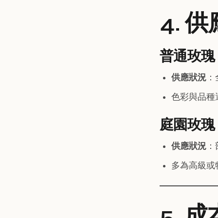
4. 
普通玫瑰
供應狀況
：
色彩與品種
庭園玫瑰
供應狀況
：
多為高級或
5. 成