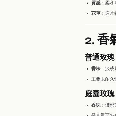
質感
：柔和
花莖
：通常
2. 香
普通玫瑰
香味
：淡或
主要以耐久
庭園玫瑰
香味
：濃郁
是其重要特