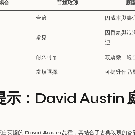
場合
普通玫瑰
庭
合適
因成本與壽
因香氣與浪
常見
迎
耐久可靠
較嬌嫩，適
常規選擇
可提升作品
示：David Austin
來自英國的
David Austin
品種，其結合了古典玫瑰的香