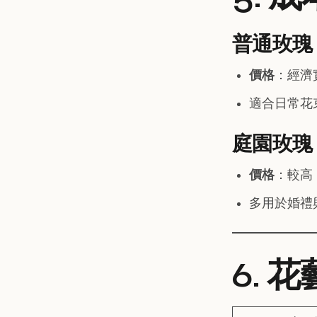
普通玫瑰
價格
：經濟
適合日常花
庭園玫瑰
價格
：較高
多用於婚禮
6. 