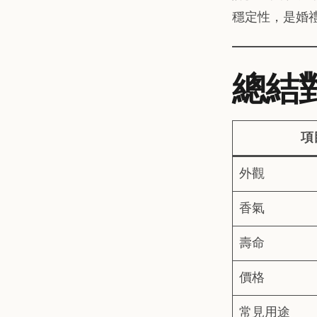
穩定性，是婚
總結
項
外觀
香氣
壽命
價格
常見用途