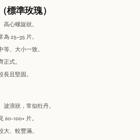
（標準玫瑰）
、高心螺旋狀。
為 25–35 片。
中等、大小一致。
齊正式。
較長且堅固。
、波浪狀，常似牡丹。
 60–100+ 片。
較大、較豐滿。