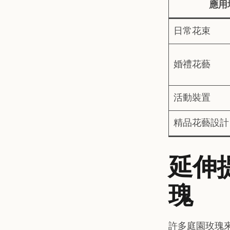
應用
日常花束
婚禮花藝
活動裝置
精品花藝設計
延伸提
瑰
許多庭園玫瑰