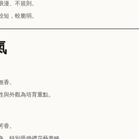
浪漫、不規則。
較短，較脆弱。
氣
無香。
性與外觀為培育重點。
芳香。
色，特別受婚禮花藝青睞。