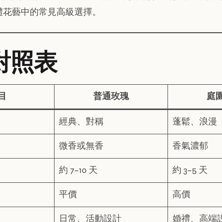
禮花藝中的常見高級選擇。
對照表
目
普通玫瑰
庭
經典、對稱
蓬鬆、浪漫
微香或無香
香氣濃郁
約 7–10 天
約 3–5 天
平價
高價
日常、活動設計
婚禮、高端