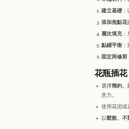
建立基礎
：
添加焦點花
層次填充
：
點綴平衡
：
固定與修剪
花瓶插花
選擇
簡約、
意力。
使用花泥或
以
鬆散、不