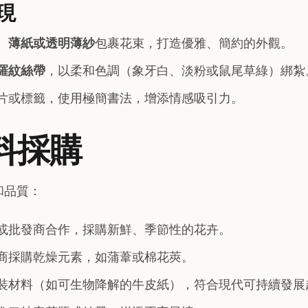
現
、薄紙或透明薄紗
包裹花束，打造優雅、簡約的外觀。
羅紋絲帶
，以柔和色調（象牙白、淡粉或鼠尾草綠）綁紮
片或標籤，使用極簡書法，增添情感吸引力。
材料採購
和品質：
或批發商合作，採購新鮮、季節性的花卉。
商採購乾燥元素，如蒲葦或棉花莢。
裝材料（如可生物降解的牛皮紙），符合現代可持續發展