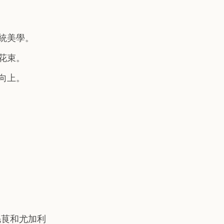
統美學。
花束。
向上。
毛茛和尤加利