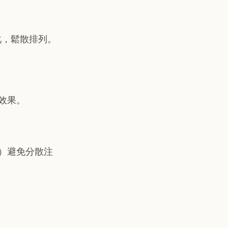
化，鬆散排列。
效果。
）避免分散注