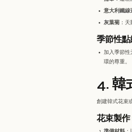
意大利鐵線
灰葉菊
：天
季節性點
加入季節性
環的尊重。
4. 
創建韓式花束
花束製作
準備材料
：