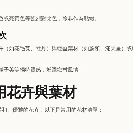
色或亮黃色等強烈對比色，除非作為點綴。
次
卉（如花毛茛、牡丹）與輕盈葉材（如蕨類、滿天星）或
種子莢等獨特質感，增添鄉村風情。
常用花卉與葉材
柔和、優雅的花卉，以下是常用的花材清單：