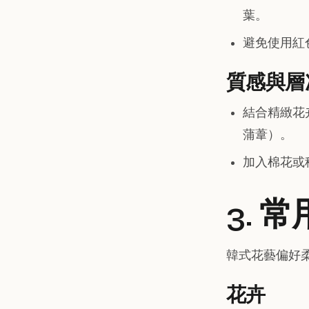
葉。
避免使用紅
質感與層
結合精緻花
蒲葦）。
加入棉花或
3. 
韓式花藝偏好
花卉