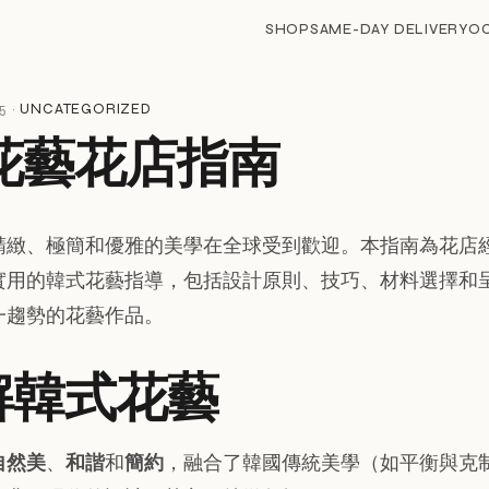
SHOP
SAME-DAY DELIVERY
O
5 ·
UNCATEGORIZED
花藝花店指南
精緻、極簡和優雅的美學在全球受到歡迎。本指南為花店
實用的韓式花藝指導，包括設計原則、技巧、材料選擇和
一趨勢的花藝作品。
了解韓式花藝
自然美
、
和諧
和
簡約
，融合了韓國傳統美學（如平衡與克