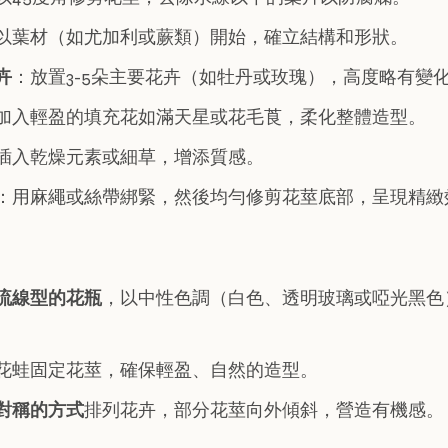
以葉材（如尤加利或蕨類）開始，確立結構和形狀。
卉
：放置3-5朵主要花卉（如牡丹或玫瑰），高度略有變
加入輕盈的填充花如滿天星或花毛莨，柔化整體造型。
插入乾燥元素或細草，增添質感。
：用麻繩或絲帶綁緊，然後均勻修剪花莖底部，呈現精緻
流線型的花瓶
，以中性色調（白色、透明玻璃或啞光黑色
花蛙固定花莖，確保輕盈、自然的造型。
對稱的方式
排列花卉，部分花莖向外傾斜，營造有機感。