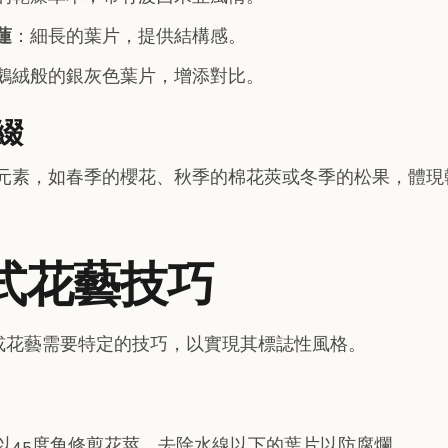
蓮
：細長的葉片，提供結構感。
鵝絨般的銀灰色葉片，增添對比。
綴
元素，如春季的櫻花、秋季的棉花莢或冬季的松果，體現
韓式花藝技巧
或花藝需要特定的技巧，以實現其標誌性風格。
以45度角修剪花莖，去除水線以下的葉片以防腐爛。