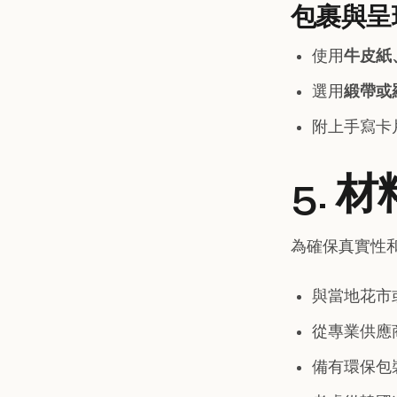
包裹與呈
使用
牛皮紙
選用
緞帶或
附上手寫卡
5. 
為確保真實性
與當地花市
從專業供應
備有環保包