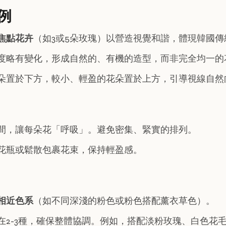
例
焦點花卉
（如3或5朵玫瑰）以營造視覺和諧，體現韓國傳
度略有變化，形成自然的、有機的造型，而非完全均一的
朵置於下方，較小、輕盈的花朵置於上方，引導視線自然
間，讓每朵花「呼吸」。避免密集、緊實的排列。
花瓶或鬆散包裹花束，保持輕盈感。
相近色系
（如不同深淺的粉色或粉色搭配薰衣草色）。
在2-3種，確保整體協調。例如，搭配淡粉玫瑰、白色花