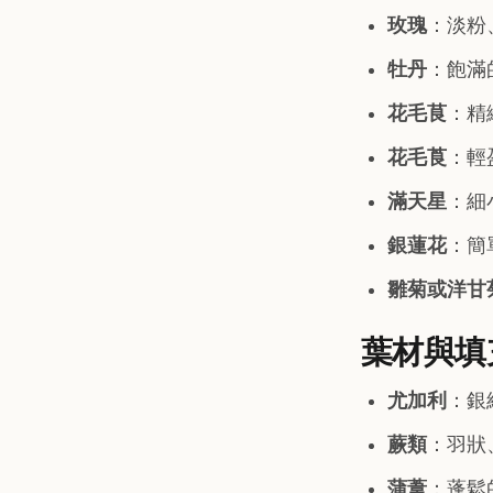
玫瑰
：淡粉
牡丹
：飽滿
花毛茛
：精
花毛莨
：輕
滿天星
：細
銀蓮花
：簡
雛菊或洋甘
葉材與填
尤加利
：銀
蕨類
：羽狀
蒲葦
：蓬鬆