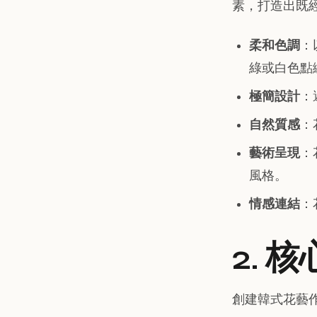
素，打造出既
柔和色調
：
綠或白色點
極簡設計
：
自然質感
：
藝術呈現
：
風格。
情感連結
：
2. 
創建韓式花藝