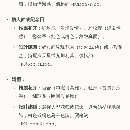
菊，增加活潑感。價格約 HK$400-$800。
情人節或紀念日
：
推薦花卉
：紅玫瑰（浪漫愛情）、粉玫瑰（溫柔情
感）、鬱金香（紅色或粉色，象徵真愛）。
設計建議
：經典紅玫瑰花束（12 或 24 朵）或心形花
盒，搭配滿天星或尤加利葉。價格約
HK$600-$1,200。
婚禮
：
推薦花卉
：百合（純潔與高雅）、牡丹（富貴與浪
漫）、繡球花（團圓與感恩）。
設計建議
：選擇大型花籃或花環，適合婚禮場地裝
飾，白色或粉色為主色調。價格約
HK$1,000-$3,000。