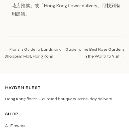
花店推薦」或「Hong Kong flower delivery」可找到有
用建議。
← Florist’s Guide to Landmark
Guide to the Best Rose Gardens
Shopping Mall, Hong Kong
in the World to Visit →
HAYDEN BLEST
Hong Kong florist — curated bouquets, same-day delivery.
SHOP
All Flowers