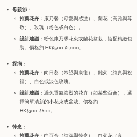
母親節
：
推薦花卉
：康乃馨（母愛與感激）、蘭花（高雅與尊
敬）、玫瑰（粉色或白色）。
設計建議
：粉色康乃馨花束或蘭花盆栽，搭配精緻包
裝。價格約 HK$500-$1,000。
探病
：
推薦花卉
：向日葵（希望與康復）、雛菊（純真與祝
福）、白色或淡色玫瑰。
設計建議
：避免香氣濃烈的花卉（如某些百合），選
擇簡單清新的小花束或盆栽。價格約
HK$300-$600。
悼念
：
推薦花卉
：白百合（純潔與悼念）、白菊花（哀