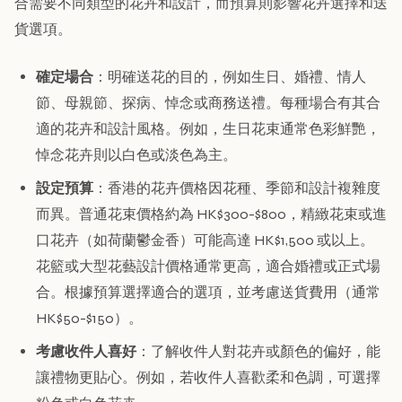
合需要不同類型的花卉和設計，而預算則影響花卉選擇和送
貨選項。
確定場合
：明確送花的目的，例如生日、婚禮、情人
節、母親節、探病、悼念或商務送禮。每種場合有其合
適的花卉和設計風格。例如，生日花束通常色彩鮮艷，
悼念花卉則以白色或淡色為主。
設定預算
：香港的花卉價格因花種、季節和設計複雜度
而異。普通花束價格約為 HK$300-$800，精緻花束或進
口花卉（如荷蘭鬱金香）可能高達 HK$1,500 或以上。
花籃或大型花藝設計價格通常更高，適合婚禮或正式場
合。根據預算選擇適合的選項，並考慮送貨費用（通常
HK$50-$150）。
考慮收件人喜好
：了解收件人對花卉或顏色的偏好，能
讓禮物更貼心。例如，若收件人喜歡柔和色調，可選擇