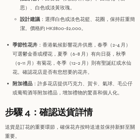
思）、白色或淡黃玫瑰。
設計建議
：選擇白色或淡色花籃、花圈，保持莊重簡
潔。價格約 HK$800-$2,000。
季節性花卉
：香港氣候影響花卉供應，春季（2-4 月）
可選鬱金香或櫻花，夏季（6-8 月）有向日葵，秋季
（9-11 月）有菊花，冬季（12-2 月）則有聖誕紅或水仙
花。確認花店是否有您想要的花卉。
附加禮品
：許多花店提供巧克力、賀卡、氣球、毛公仔
或葡萄酒等附加禮品，增加禮物的驚喜和個人化。
步驟 4：確認送貨詳情
送貨是訂花的重要環節，確保花卉按時送達並保持新鮮至關
重要。