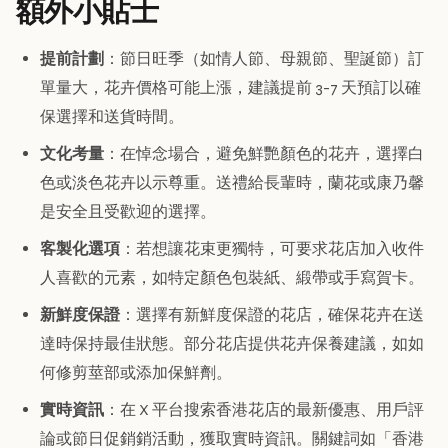
額外小貼士
提前計劃
：節日旺季（如情人節、母親節、聖誕節）訂
單量大，花卉價格可能上漲，建議提前 3-7 天預訂以確
保選擇和送貨時間。
文化考量
：在悼念場合，避免鮮艷顏色的花卉，選擇白
色或淡色花卉以示尊重。送禮給長輩時，蘭花或康乃馨
是安全且受歡迎的選擇。
客製化選項
：若想讓花束更獨特，可要求花店加入收件
人喜歡的元素，如特定顏色包裝紙、緞帶或手寫賀卡。
新鮮度保證
：選擇有新鮮度保證的花店，確保花卉在送
達時保持最佳狀態。部分花店提供花卉保養建議，如如
何修剪莖部或添加保鮮劑。
實時資訊
：在 X 平台搜索香港花店的最新優惠、用戶評
論或節日促銷銷活動，獲取實時資訊。關鍵詞如「香港