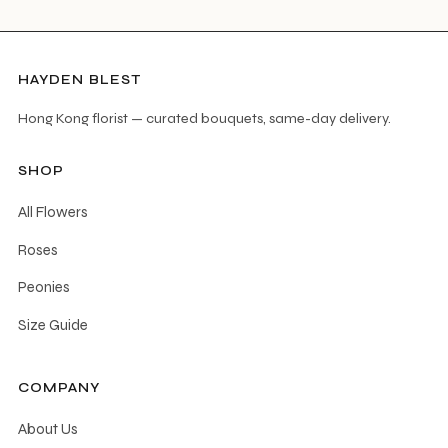
HAYDEN BLEST
Hong Kong florist — curated bouquets, same-day delivery.
SHOP
All Flowers
Roses
Peonies
Size Guide
COMPANY
About Us