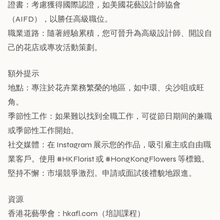
證書：考慮獲得國際認證，如美國花藝設計師協會
（AIFD），以勝任高級職位。
職業道路：隨著經驗累積，您可晉升為高級設計師、開設自
己的花店或專攻活動策劃。
額外提示
地點：專注於花卉業務繁榮的地區，如中環、尖沙咀或旺
角。
季節性工作：如果難以找到全職工作，可從節日期间的兼職
或季節性工作開始。
社交媒體：在 Instagram 展示您的作品，吸引雇主或自由職
業客戶。使用 #HKFlorist 或 #HongKongFlowers 等標籤。
堅持不懈：市場競爭激烈。申請或面試後禮貌地跟進。
資源
香港花藝學會：hkafl.com（培訓課程）