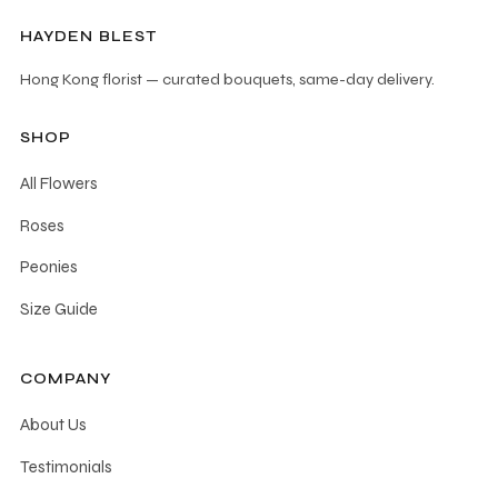
HAYDEN BLEST
Hong Kong florist — curated bouquets, same-day delivery.
SHOP
All Flowers
Roses
Peonies
Size Guide
COMPANY
About Us
Testimonials