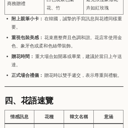
商務贈禮
花、竹
卉如紅玫瑰
附上親筆小卡：
在韓國，誠摯的手寫訊息與花禮同樣重
要。
重視包裝美感：
花束應整齊且色調和諧。花店常使用金
色、象牙色或柔和色絲帶裝飾。
贈花時間：
重大場合如開幕或畢業，建議於當日上午送
達。
正式場合禮儀：
贈花時以雙手遞交，表示尊重與禮貌。
四、花語速覽
情感訊息
花種
韓文名稱
意涵