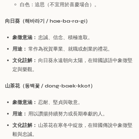
白色：追思（不宜用於喜慶場合）。
向日葵（해바라기 / hae-ba-ra-gi）
象徵意涵：
忠誠、信念、積極進取。
用途：
常作為祝賀畢業、就職或創業的禮花。
文化註解：
向日葵永遠朝向太陽，在韓國諺語中象徵堅
定與樂觀。
山茶花（동백꽃 / dong-baek-kkot）
象徵意涵：
忍耐、堅貞與敬意。
用途：
用以讚揚持續努力或長期奉獻的人。
文化註解：
山茶花在寒冬中綻放，在韓國傳說中象徵堅
毅與忠誠。