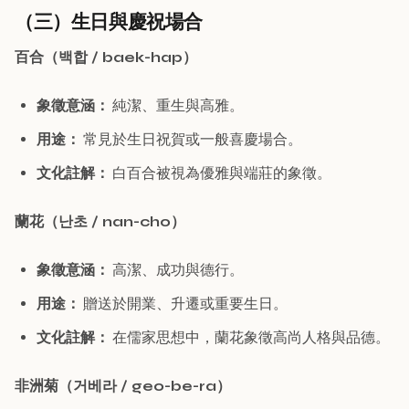
（三）生日與慶祝場合
百合（백합 / baek-hap）
象徵意涵：
純潔、重生與高雅。
用途：
常見於生日祝賀或一般喜慶場合。
文化註解：
白百合被視為優雅與端莊的象徵。
蘭花（난초 / nan-cho）
象徵意涵：
高潔、成功與德行。
用途：
贈送於開業、升遷或重要生日。
文化註解：
在儒家思想中，蘭花象徵高尚人格與品德。
非洲菊（거베라 / geo-be-ra）