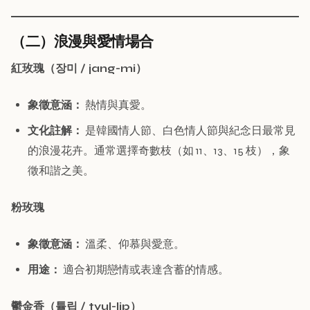
（二）浪漫與愛情場合
紅玫瑰（장미 / jang-mi）
象徵意涵：
熱情與真愛。
文化註解：
是韓國情人節、白色情人節與紀念日最常見
的浪漫花卉。通常選擇奇數枝（如 11、13、15 枝），象
徵和諧之美。
粉玫瑰
象徵意涵：
溫柔、仰慕與愛意。
用途：
適合初期戀情或表達含蓄的情感。
鬱金香（튤립 / tyul-lip）