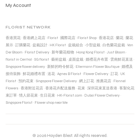
My Account
FLORIST NETWORK
香港買花
·
香港網上花店
·
Florist
·
國際花店
·
Florist Shop
·
香港花店
·
蘭花
·
蘭花
展示
·
訂購蘭花
·
盆栽設計
·
HK Florist
·
盆栽組合
·
小型盆栽
·
白色蘭花盆栽
·
Van
Der Bloom
·
Florist Delivery
·
新年蘭花植物
·
Hong Kong Florist
·
Just Bloom
·
florist in Central
·
SG florist
·
藝術盆栽
·
桌面盆栽
·
婚禮花卉布置
·
雲南鮮花直送
·
Singapore flower delivery
·
新鮮的時令鮮花
·
Ellermann Flower Boutique
·
婚禮及
接待裝飾
·
鮮花婚禮布置
·
送花
·
Agnes B Florist
·
Flower Delivery
·
訂花
·
UK
Florist
·
預約花束
·
Singapore Flower Delivery
·
網上訂花
·
推薦花店
·
Flannel
Flowers
·
香港附近花店
·
香港花卉配送服務
·
花束
·
深圳花束直送香港
·
客製化花
束訂單
·
情人節花束
·
生日花束
·
HK-Florist.com
·
Dubai Flower Delivery
·
Singapore Florist
·
Flower shop near Me
© 2026 Hayden Blest. All rights reserved.