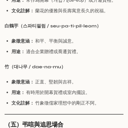
用途：
常作為開幕（개업 / gae-eop）或升遷賀禮。
文化註解：
蘭花的優雅與長壽寓意長久的祝福。
白鶴芋（스파티필럼 / seu-pa-ti-pil-leom）
象徵意涵：
和平、平衡與誠意。
用途：
適合企業贈禮或喬遷賀禮。
竹（대나무 / dae-na-mu）
象徵意涵：
正直、堅韌與吉祥。
用途：
有時用於開幕賀禮或室內擺設。
文化註解：
竹象徵儒家理想中的剛正不阿。
（五）弔唁與追思場合