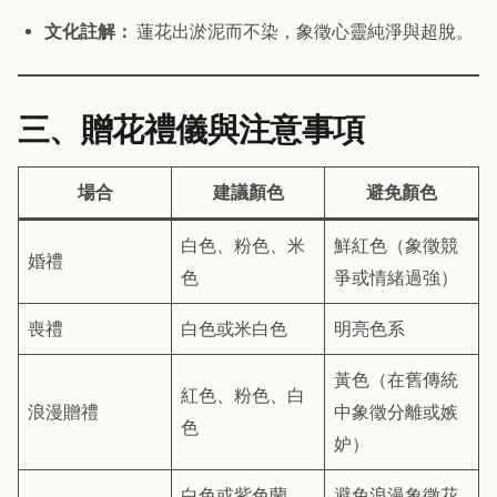
文化註解：
蓮花出淤泥而不染，象徵心靈純淨與超脫。
三、贈花禮儀與注意事項
場合
建議顏色
避免顏色
白色、粉色、米
鮮紅色（象徵競
婚禮
色
爭或情緒過強）
喪禮
白色或米白色
明亮色系
黃色（在舊傳統
紅色、粉色、白
浪漫贈禮
中象徵分離或嫉
色
妒）
白色或紫色蘭
避免浪漫象徵花