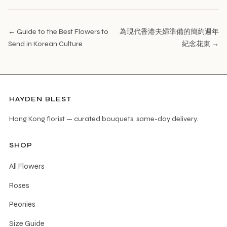
← Guide to the Best Flowers to
為現代香港夫婦準備的簡約週年
Send in Korean Culture
紀念花束 →
HAYDEN BLEST
Hong Kong florist — curated bouquets, same-day delivery.
SHOP
All Flowers
Roses
Peonies
Size Guide