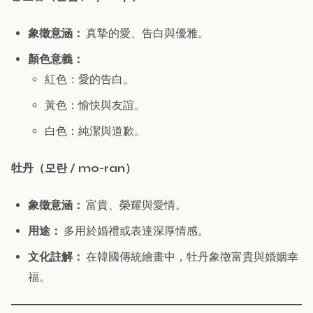
象徵意涵：
真摯的愛、告白與優雅。
顏色意義：
紅色：愛的告白。
黃色：愉快與友誼。
白色：純潔與道歉。
牡丹（모란 / mo-ran）
象徵意涵：
富貴、榮耀與愛情。
用途：
多用於婚禮或表達深厚情感。
文化註解：
在韓國傳統繪畫中，牡丹象徵富貴與婚姻幸
福。