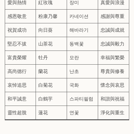
愛與熱情
紅玫瑰
장미
真愛與浪漫
感恩敬意
粉康乃馨
카네이션
感謝與尊重
祝賀成功
向日葵
해바라기
忠誠與成就
堅忍不拔
山茶花
동백꽃
忠誠與毅力
富貴榮耀
牡丹
모란
幸福與繁榮
高尚德行
蘭花
난초
尊貴與修養
哀悼追思
白菊花
국화
懷念與哀思
和平誠意
白鶴芋
스파티필럼
和諧與祝福
靈性超脫
蓮花
연꽃
淨化與重生