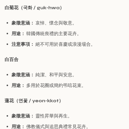
白菊花（국화 / guk-hwa）
象徵意涵：
哀悼、懷念與敬意。
用途：
韓國傳統喪禮的主要花卉。
注意事項：
絕不可用於喜慶或浪漫場合。
白百合
象徵意涵：
純潔、和平與安息。
用途：
多用於花圈或簡約弔唁花束。
蓮花（연꽃 / yeon-kkot）
象徵意涵：
靈性昇華與再生。
用途：
佛教儀式與追思典禮常見花卉。