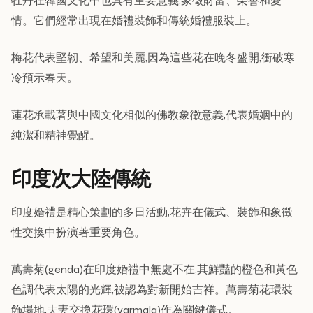
牡丹在韓國文化中也具有重要意義,象徵財富、榮譽和愛
情。它們經常出現在婚禮裝飾和傳統婚禮服裝上。
梅花代表堅韌、希望和美麗,因為這些花在晚冬盛開,衝破寒
冷預示春天。
蓮花承載著與中國文化相似的佛教象徵意義,代表婚姻中的
純潔和精神覺醒。
印度次大陸傳統
印度婚禮是精心策劃的多日活動,花卉在儀式、裝飾和象徵
性交換中扮演著重要角色。
萬壽菊(genda)在印度婚禮中無處不在,其鮮豔的橙色和黃色
色調代表太陽的光輝,被認為對新開始吉祥。萬壽菊花環裝
飾場地,夫妻交換花環(varmala)作為關鍵儀式。