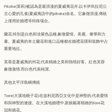
Pikake(茉莉)被認為是最浪漫的夏威夷花卉,以卡伊烏拉尼公
主心愛的孔雀(夏威夷語中的pīkake)命名。它象徵浪漫,傳統
上僅用於婚禮等特殊場合。
蘭花,特別是白色和淡紫色品種,象徵愛情、美麗、奢華和力
量。夏威夷的本土蘭花和進口品種都在婚禮花環和裝飾中占
重要地位。
芙蓉是夏威夷的州花,代表精緻之美和熱情好客。紅色芙蓉
象徵激情,而白色代表純潔。
其他太平洋島嶼傳統
Tiare(大溪地梔子花)在波利尼西亞文化中是神聖的,代表愛情
和與神聖的連接。在大溪地婚禮中,新娘戴著精緻的tiare花
冠和插花。