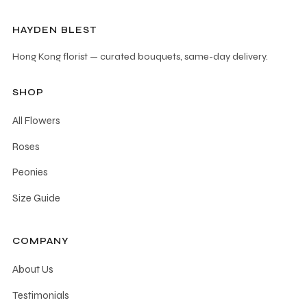
HAYDEN BLEST
Hong Kong florist — curated bouquets, same-day delivery.
SHOP
All Flowers
Roses
Peonies
Size Guide
COMPANY
About Us
Testimonials