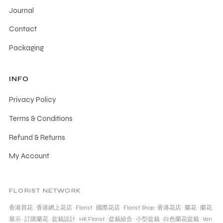
Journal
Contact
Packaging
INFO
Privacy Policy
Terms & Conditions
Refund & Returns
My Account
FLORIST NETWORK
香港買花
·
香港網上花店
·
Florist
·
國際花店
·
Florist Shop
·
香港花店
·
蘭花
·
蘭花
展示
·
訂購蘭花
·
盆栽設計
·
HK Florist
·
盆栽組合
·
小型盆栽
·
白色蘭花盆栽
·
Van