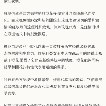
徵性花藝。
玫瑰仍然是西方婚禮的典型花卉,儘管其含義隨顏色而變
化。白玫瑰象徵純潔和新的開始,紅玫瑰表達深切的愛和激
情,粉紅玫瑰傳達優雅和欽佩。無刺玫瑰代表一見鍾情,使其
在浪漫儀式中特別受歡迎。
橙花自維多利亞時代以來一直裝飾著西方婚禮,象徵純真、
永恆的愛和生育力。維多利亞女王本人在1840年的婚禮上佩
戴了橙花,鞏固了它們在新娘傳統中的地位。橙花能夠同時
結果和開花的特性代表著婚姻的豐碩。
牡丹在西方語境中象徵繁榮、好運和幸福的婚姻。它們豐滿
茂盛的花朵也代表浪漫和羞怯,使其在春季和初夏婚禮中深
受喜愛。
鈴蘭以其精緻的鈴形花朵,象徵幸福的回歸,被認為是值得信