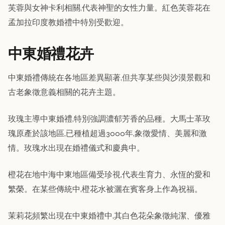
芙蓉與女神卡利相關,代表神聖的女性力量。紅色芙蓉花在
孟加拉印度教婚禮中特別受歡迎。
中東婚禮花卉
中東婚禮傳統在各地區差異顯著,但共享某些與沙漠景觀和
古老象徵意義相關的花卉主題。
玫瑰主導中東婚禮,特別強調濃郁芳香的品種。大馬士革玫
瑰原產於該地區,已種植超過3000年,象徵愛情、美麗和激
情。玫瑰水出現在婚禮儀式和慶典中。
橙花在地中海中東地區備受珍視,代表生育力、永恆的愛和
繁榮。在某些傳統中,橙花水被灑在賓客身上作為祝福。
茉莉花頻繁出現在中東婚禮中,其白色花朵象徵純潔、優雅