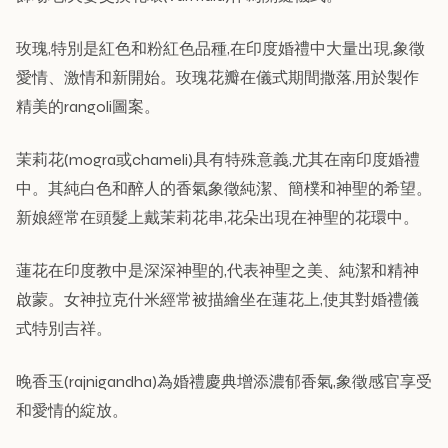
玫瑰,特別是紅色和粉紅色品種,在印度婚禮中大量出現,象徵
愛情、激情和新開始。玫瑰花瓣在儀式期間撒落,用於製作
精美的rangoli圖案。
茉莉花(mogra或chameli)具有特殊意義,尤其在南印度婚禮
中。其純白色和醉人的香氣象徵純潔、簡樸和神聖的希望。
新娘經常在頭髮上戴茉莉花串,花朵出現在神聖的花環中。
蓮花在印度教中是深深神聖的,代表神聖之美、純潔和精神
啟蒙。女神拉克什米經常被描繪坐在蓮花上,使其對婚禮儀
式特別吉祥。
晚香玉(rajnigandha)為婚禮慶典增添濃郁香氣,象徵感官享受
和愛情的綻放。