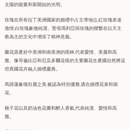
太陽的能量和新開始的光明。
玫瑰在所有拉丁美洲國家的婚禮中占主導地位,紅玫瑰表達
激情,白玫瑰象徵純潔。聖母瑪利亞與玫瑰的聯繫在以天主
教為主的文化中增添了精神意義。
蘭花原產於中美洲和南美洲的雨林,代表愛情、美麗和高
雅。像哥倫比亞和厄瓜多爾這樣的主要蘭花生產國自然將這
些異國花卉融入婚禮慶典。
馬蹄蓮象徵壯麗之美,被認為特別優雅,適合婚禮花束和插
花。
梔子花以其奶油色花瓣和醉人香氣,代表純潔、愛情和高
雅。