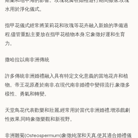
斯蘭和地中海的影響。玫瑰花瓣在婚禮遊行期間撒落,玫瑰
水用於淨化儀式。
指甲花儀式經常將茉莉花和玫瑰等花卉融入新娘的準備過
程,儘管重點主要放在指甲花植物本身,它象徵好運和生育
力。
撒哈拉以南非洲傳統
許多傳統非洲婚禮融入具有特定文化意義的當地花卉和植
物。帝王花原產於南非,在現代南非婚禮中變得流行,象徵多
樣性、勇氣和轉變。
天堂鳥花代表歡樂和壯麗,經常用於當代非洲婚禮,增添戲劇
性效果,同時象徵樂觀和新視野。
非洲雛菊(Osteospermum)象徵純潔和天真,使其適合婚禮儀