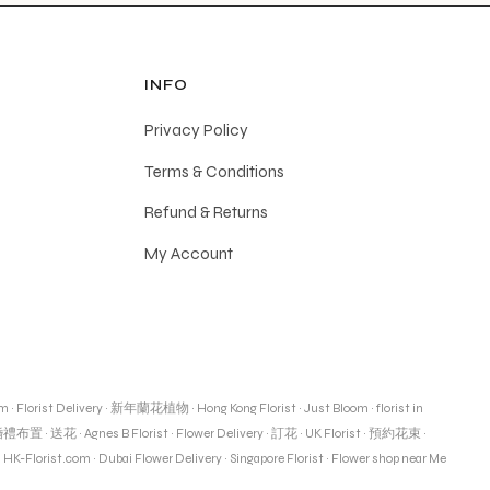
INFO
Privacy Policy
Terms & Conditions
Refund & Returns
My Account
om
·
Florist Delivery
·
新年蘭花植物
·
Hong Kong Florist
·
Just Bloom
·
florist in
婚禮布置
·
送花
·
Agnes B Florist
·
Flower Delivery
·
訂花
·
UK Florist
·
預約花束
·
·
HK-Florist.com
·
Dubai Flower Delivery
·
Singapore Florist
·
Flower shop near Me