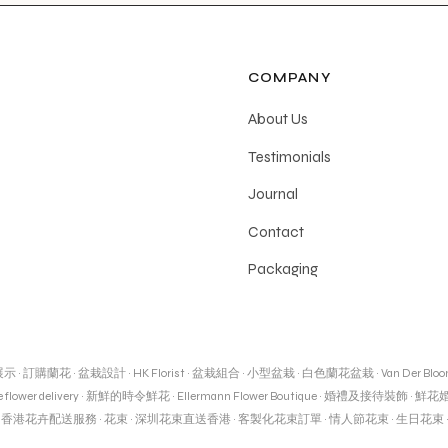
COMPANY
About Us
Testimonials
Journal
Contact
Packaging
展示
·
訂購蘭花
·
盆栽設計
·
HK Florist
·
盆栽組合
·
小型盆栽
·
白色蘭花盆栽
·
Van Der Blo
 flower delivery
·
新鮮的時令鮮花
·
Ellermann Flower Boutique
·
婚禮及接待裝飾
·
鮮花
·
香港花卉配送服務
·
花束
·
深圳花束直送香港
·
客製化花束訂單
·
情人節花束
·
生日花束