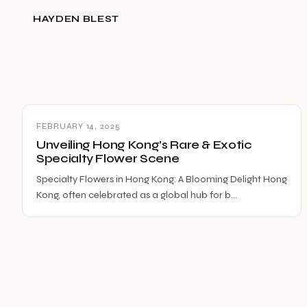
HAYDEN BLEST
FEBRUARY 14, 2025
Unveiling Hong Kong’s Rare & Exotic
Specialty Flower Scene
Specialty Flowers in Hong Kong: A Blooming Delight Hong
Kong, often celebrated as a global hub for b…