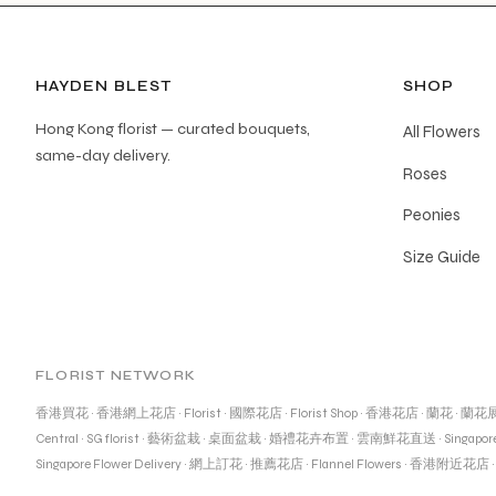
HAYDEN BLEST
SHOP
Hong Kong florist — curated bouquets,
All Flowers
same-day delivery.
Roses
Peonies
Size Guide
FLORIST NETWORK
香港買花
·
香港網上花店
·
Florist
·
國際花店
·
Florist Shop
·
香港花店
·
蘭花
·
蘭花
Central
·
SG florist
·
藝術盆栽
·
桌面盆栽
·
婚禮花卉布置
·
雲南鮮花直送
·
Singapore
Singapore Flower Delivery
·
網上訂花
·
推薦花店
·
Flannel Flowers
·
香港附近花店