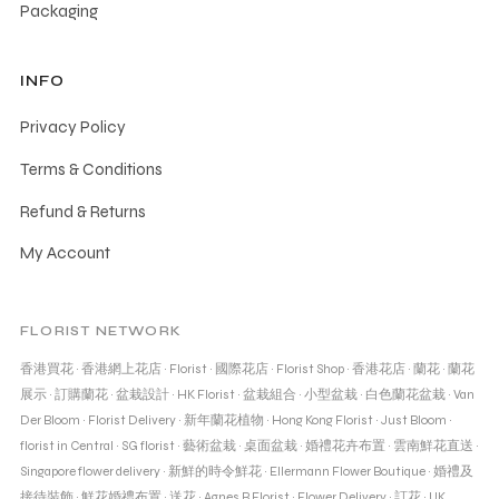
Packaging
INFO
Privacy Policy
Terms & Conditions
Refund & Returns
My Account
FLORIST NETWORK
香港買花
·
香港網上花店
·
Florist
·
國際花店
·
Florist Shop
·
香港花店
·
蘭花
·
蘭花
展示
·
訂購蘭花
·
盆栽設計
·
HK Florist
·
盆栽組合
·
小型盆栽
·
白色蘭花盆栽
·
Van
Der Bloom
·
Florist Delivery
·
新年蘭花植物
·
Hong Kong Florist
·
Just Bloom
·
florist in Central
·
SG florist
·
藝術盆栽
·
桌面盆栽
·
婚禮花卉布置
·
雲南鮮花直送
·
Singapore flower delivery
·
新鮮的時令鮮花
·
Ellermann Flower Boutique
·
婚禮及
接待裝飾
·
鮮花婚禮布置
·
送花
·
Agnes B Florist
·
Flower Delivery
·
訂花
·
UK