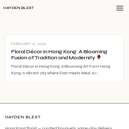
HAYDEN BLEST
FEBRUARY 12, 2025
Floral Décor in Hong Kong: A Blooming
Fusion of Tradition and Modernity
Floral Décor in Hong Kong: A Blooming Art Form Hong
Kong, a vibrant city where East meets West, is r…
HAYDEN BLEST
Hong Kong florist — curated bouquets, same-day delivery.