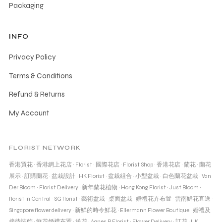
Packaging
INFO
Privacy Policy
Terms & Conditions
Refund & Returns
My Account
FLORIST NETWORK
香港買花
·
香港網上花店
·
Florist
·
國際花店
·
Florist Shop
·
香港花店
·
蘭花
·
蘭花
展示
·
訂購蘭花
·
盆栽設計
·
HK Florist
·
盆栽組合
·
小型盆栽
·
白色蘭花盆栽
·
Van
Der Bloom
·
Florist Delivery
·
新年蘭花植物
·
Hong Kong Florist
·
Just Bloom
·
florist in Central
·
SG florist
·
藝術盆栽
·
桌面盆栽
·
婚禮花卉布置
·
雲南鮮花直送
·
Singapore flower delivery
·
新鮮的時令鮮花
·
Ellermann Flower Boutique
·
婚禮及
接待裝飾
·
鮮花婚禮布置
·
送花
·
Agnes B Florist
·
Flower Delivery
·
訂花
·
UK