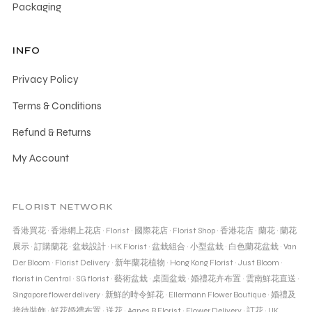
Packaging
INFO
Privacy Policy
Terms & Conditions
Refund & Returns
My Account
FLORIST NETWORK
香港買花
·
香港網上花店
·
Florist
·
國際花店
·
Florist Shop
·
香港花店
·
蘭花
·
蘭花
展示
·
訂購蘭花
·
盆栽設計
·
HK Florist
·
盆栽組合
·
小型盆栽
·
白色蘭花盆栽
·
Van
Der Bloom
·
Florist Delivery
·
新年蘭花植物
·
Hong Kong Florist
·
Just Bloom
·
florist in Central
·
SG florist
·
藝術盆栽
·
桌面盆栽
·
婚禮花卉布置
·
雲南鮮花直送
·
Singapore flower delivery
·
新鮮的時令鮮花
·
Ellermann Flower Boutique
·
婚禮及
接待裝飾
·
鮮花婚禮布置
·
送花
·
Agnes B Florist
·
Flower Delivery
·
訂花
·
UK