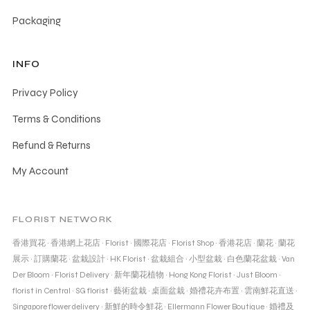
Packaging
INFO
Privacy Policy
Terms & Conditions
Refund & Returns
My Account
FLORIST NETWORK
香港買花
·
香港網上花店
·
Florist
·
國際花店
·
Florist Shop
·
香港花店
·
蘭花
·
蘭花
展示
·
訂購蘭花
·
盆栽設計
·
HK Florist
·
盆栽組合
·
小型盆栽
·
白色蘭花盆栽
·
Van
Der Bloom
·
Florist Delivery
·
新年蘭花植物
·
Hong Kong Florist
·
Just Bloom
·
florist in Central
·
SG florist
·
藝術盆栽
·
桌面盆栽
·
婚禮花卉布置
·
雲南鮮花直送
·
Singapore flower delivery
·
新鮮的時令鮮花
·
Ellermann Flower Boutique
·
婚禮及