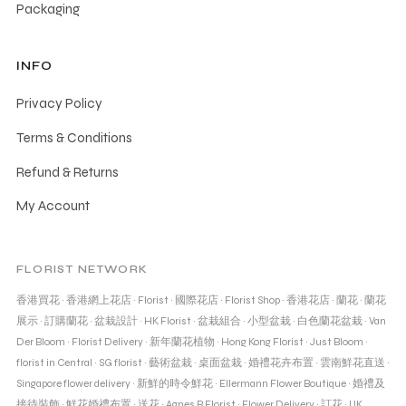
Packaging
INFO
Privacy Policy
Terms & Conditions
Refund & Returns
My Account
FLORIST NETWORK
香港買花
·
香港網上花店
·
Florist
·
國際花店
·
Florist Shop
·
香港花店
·
蘭花
·
蘭花
展示
·
訂購蘭花
·
盆栽設計
·
HK Florist
·
盆栽組合
·
小型盆栽
·
白色蘭花盆栽
·
Van
Der Bloom
·
Florist Delivery
·
新年蘭花植物
·
Hong Kong Florist
·
Just Bloom
·
florist in Central
·
SG florist
·
藝術盆栽
·
桌面盆栽
·
婚禮花卉布置
·
雲南鮮花直送
·
Singapore flower delivery
·
新鮮的時令鮮花
·
Ellermann Flower Boutique
·
婚禮及
接待裝飾
·
鮮花婚禮布置
·
送花
·
Agnes B Florist
·
Flower Delivery
·
訂花
·
UK