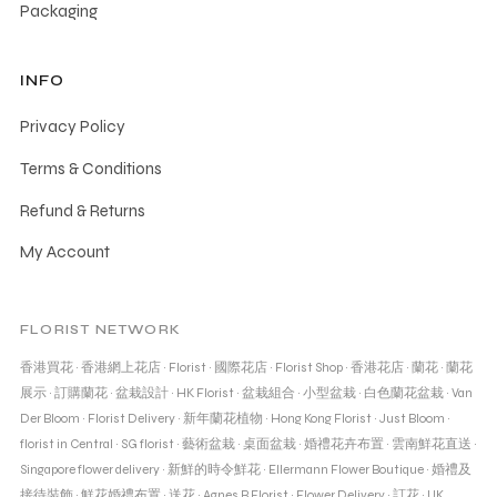
Packaging
INFO
Privacy Policy
Terms & Conditions
Refund & Returns
My Account
FLORIST NETWORK
香港買花
·
香港網上花店
·
Florist
·
國際花店
·
Florist Shop
·
香港花店
·
蘭花
·
蘭花
展示
·
訂購蘭花
·
盆栽設計
·
HK Florist
·
盆栽組合
·
小型盆栽
·
白色蘭花盆栽
·
Van
Der Bloom
·
Florist Delivery
·
新年蘭花植物
·
Hong Kong Florist
·
Just Bloom
·
florist in Central
·
SG florist
·
藝術盆栽
·
桌面盆栽
·
婚禮花卉布置
·
雲南鮮花直送
·
Singapore flower delivery
·
新鮮的時令鮮花
·
Ellermann Flower Boutique
·
婚禮及
接待裝飾
·
鮮花婚禮布置
·
送花
·
Agnes B Florist
·
Flower Delivery
·
訂花
·
UK